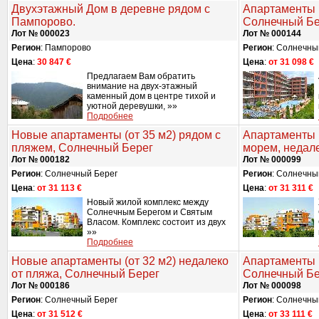
Двухэтажный Дом в деревне рядом с
Апартаменты (
Пампорово.
Солнечный Бе
Лот № 000023
Лот № 000144
Регион
: Пампорово
Регион
: Солнечны
Цена
:
30 847 €
Цена
:
от 31 098 €
Предлагаем Вам обратить
внимание на двух-этажный
каменный дом в центре тихой и
уютной деревушки, »»
Подробнее
Новые апартаменты (от 35 м2) рядом с
Апартаменты (
пляжем, Солнечный Берег
морем, недале
Лот № 000182
Лот № 000099
Регион
: Солнечный Берег
Регион
: Солнечны
Цена
:
от 31 113 €
Цена
:
от 31 311 €
Новый жилой комплекс между
Солнечным Берегом и Святым
Власом. Комплекс состоит из двух
»»
Подробнее
Новые апартаменты (от 32 м2) недалеко
Апартаменты (
от пляжа, Солнечный Берег
Солнечный Бе
Лот № 000186
Лот № 000098
Регион
: Солнечный Берег
Регион
: Солнечны
Цена
:
от 31 512 €
Цена
:
от 33 111 €