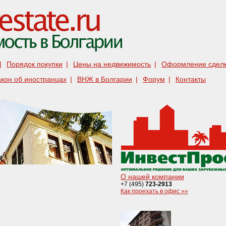
|
Порядок покупки
|
Цены на недвижимость
|
Оформление сдел
акон об иностранцах
|
ВНЖ в Болгарии
|
Форум
|
Контакты
О нашей компании
+7 (495)
723-2913
Как проехать в офис »»