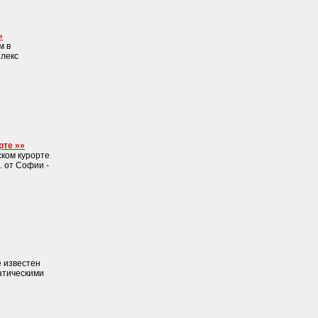
»
м в
плекс
рте »»
ском курорте
. от Софии -
 известен
атическими