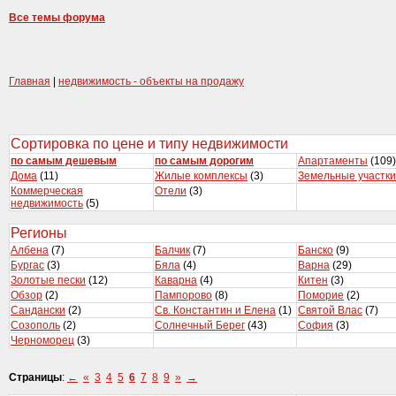
Все темы форума
Главная
|
недвижимость - объекты на продажу
Сортировка по цене и типу недвижимости
по самым дешевым
по самым дорогим
Апартаменты
(109)
Дома
(11)
Жилые комплексы
(3)
Земельные участки
Коммерческая
Отели
(3)
недвижимость
(5)
Регионы
Албена
(7)
Балчик
(7)
Банско
(9)
Бургас
(3)
Бяла
(4)
Варна
(29)
Золотые пески
(12)
Каварна
(4)
Китен
(3)
Обзор
(2)
Пампорово
(8)
Поморие
(2)
Сандански
(2)
Св. Константин и Елена
(1)
Святой Влас
(7)
Созополь
(2)
Солнечный Берег
(43)
София
(3)
Черноморец
(3)
Страницы
:
←
«
3
4
5
6
7
8
9
»
→