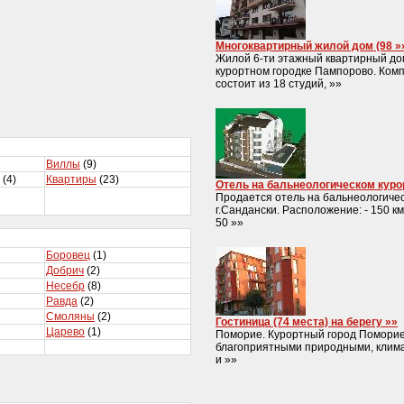
Многоквартирный жилой дом (98 »
Жилой 6-ти этажный квартирный до
курортном городке Пампорово. Ком
состоит из 18 студий, »»
Виллы
(9)
(4)
Квартиры
(23)
Отель на бальнеологическом куро
Продается отель на бальнеологиче
г.Сандански. Расположение: - 150 км
50 »»
Боровец
(1)
Добрич
(2)
Несебр
(8)
Равда
(2)
Смоляны
(2)
Гостиница (74 места) на берегу »»
Царево
(1)
Поморие. Курортный город Поморие
благоприятными природными, клим
и »»