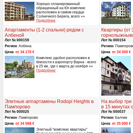
Хорошо спланированный
обращенный на Юг комплекс
расположен в самом сердце
Солнечного Берега, всего »»
Подробнее
Апартаменты (1-2 спальни) рядом с
Квартиры (от 
Албеной
горнолыжными
Лот № 000159
Лот № 000154
Регион
: Албена
Регион
: Пампоров
Цена
:
от 34 170 €
Цена
:
от 34 500 €
Комплекс удобно расположен в
близости к аэропорту Варна - всего
в 25 км., где с марта до ноября »»
Подробнее
Элитные аппартамены Rodopi Heights в
На выбор три 
Пампорово
в 15 минутах 
Лот № 000025
Лот № 000037
Регион
: Пампорово
Регион
: Балчик
Цена
:
от 34 568 €
Цена
:
от 35 000 €
Элитный "комплекс квартиры"