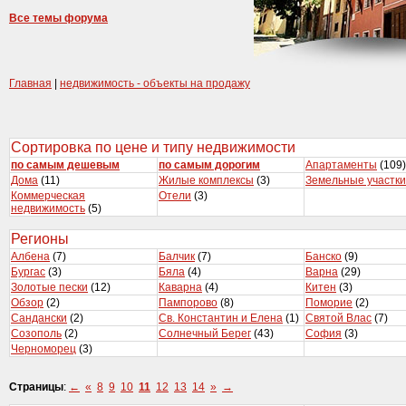
Все темы форума
Главная
|
недвижимость - объекты на продажу
Сортировка по цене и типу недвижимости
по самым дешевым
по самым дорогим
Апартаменты
(109)
Дома
(11)
Жилые комплексы
(3)
Земельные участки
Коммерческая
Отели
(3)
недвижимость
(5)
Регионы
Албена
(7)
Балчик
(7)
Банско
(9)
Бургас
(3)
Бяла
(4)
Варна
(29)
Золотые пески
(12)
Каварна
(4)
Китен
(3)
Обзор
(2)
Пампорово
(8)
Поморие
(2)
Сандански
(2)
Св. Константин и Елена
(1)
Святой Влас
(7)
Созополь
(2)
Солнечный Берег
(43)
София
(3)
Черноморец
(3)
Страницы
:
←
«
8
9
10
11
12
13
14
»
→