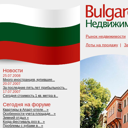
Рынок недвижимости
Лоты на продажу
|
З
Новости
25.07.2008
Много иностранцев, купившие...
20.07.2007
За последние пять лет прибыльность...
17.07.2007
Сегодня стоимость 1 кв. метра в...
Сегодня на форуме
Квартиры в Апарт-отеле... »
Особенности учета площади... »
Зимний отдых »
Когда фестиваль роз в... »
Проблемы с зубами в... »