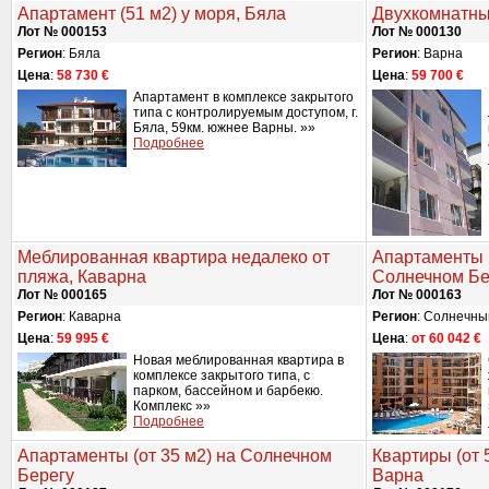
Апартамент (51 м2) у моря, Бяла
Двухкомнатны
Лот № 000153
Лот № 000130
Регион
: Бяла
Регион
: Варна
Цена
:
58 730 €
Цена
:
59 700 €
Апартамент в комплексе закрытого
типа с контролируемым доступом, г.
Бяла, 59км. южнее Варны. »»
Подробнее
Меблированная квартира недалеко от
Апартаменты (
пляжа, Каварна
Солнечном Бе
Лот № 000165
Лот № 000163
Регион
: Каварна
Регион
: Солнечны
Цена
:
59 995 €
Цена
:
от 60 042 €
Новая меблированная квартира в
комплексе закрытого типа, с
парком, бассейном и барбекю.
Комплекс »»
Подробнее
Апартаменты (от 35 м2) на Солнечном
Квартиры (от 
Берегу
Варна