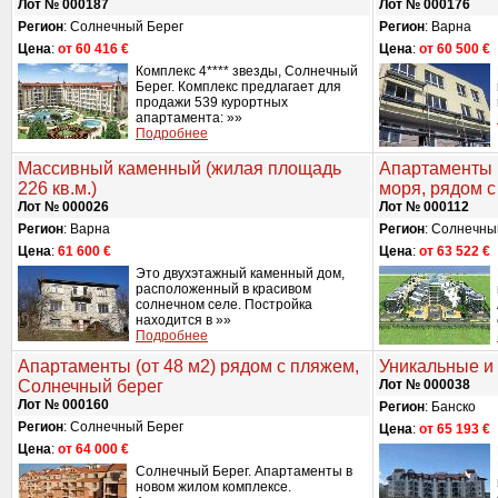
Лот № 000187
Лот № 000176
Регион
: Солнечный Берег
Регион
: Варна
Цена
:
от 60 416 €
Цена
:
от 60 500 €
Комплекс 4**** звезды, Солнечный
Берег. Комплекс предлагает для
продажи 539 курортных
апартамента: »»
Подробнее
Массивный каменный (жилая площадь
Апартаменты (
226 кв.м.)
моря, рядом 
Лот № 000026
Лот № 000112
Регион
: Варна
Регион
: Солнечны
Цена
:
61 600 €
Цена
:
от 63 522 €
Это двухэтажный каменный дом,
расположенный в красивом
солнечном селе. Постройка
находится в »»
Подробнее
Апартаменты (от 48 м2) рядом с пляжем,
Уникальные и
Солнечный берег
Лот № 000038
Лот № 000160
Регион
: Банско
Регион
: Солнечный Берег
Цена
:
от 65 193 €
Цена
:
от 64 000 €
Солнечный Берег. Апартаменты в
новом жилом комплексе.