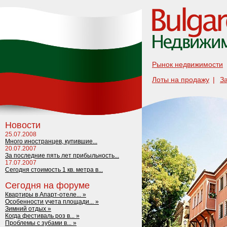
Рынок недвижимости
Лоты на продажу
|
З
Новости
25.07.2008
Много иностранцев, купившие...
20.07.2007
За последние пять лет прибыльность...
17.07.2007
Сегодня стоимость 1 кв. метра в...
Сегодня на форуме
Квартиры в Апарт-отеле... »
Особенности учета площади... »
Зимний отдых »
Когда фестиваль роз в... »
Проблемы с зубами в... »